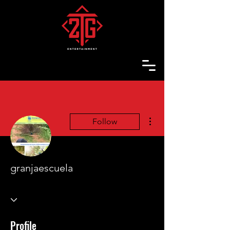
More actions
Follow
granjaescuela
Profile