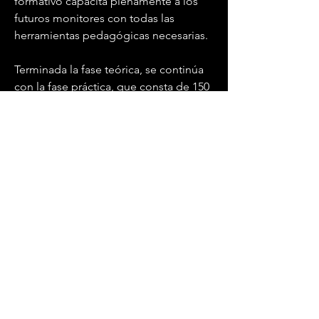
formativo capacita plenamente a los 
futuros monitores con todas las 
herramientas pedagógicas necesarias.
Terminada la fase teórica, se continúa 
con la fase práctica, que consta de 150 
horas. Esta etapa ofrece la posibilidad 
a los alumnos aplicar los 
conocimientos adquiridos 
directamente en contextos reales, 
como los campamentos de verano, 
actividades escolares organizadas en 
la granja, o incluso en otras entidades 
colaboradoras que forman parte de 
nuestra amplia red de convenios. 
Durante esta etapa, los alumnos 
estarán supervisados por monitores 
experimentados, que garantizan el 
aprovechamiento máximo del 